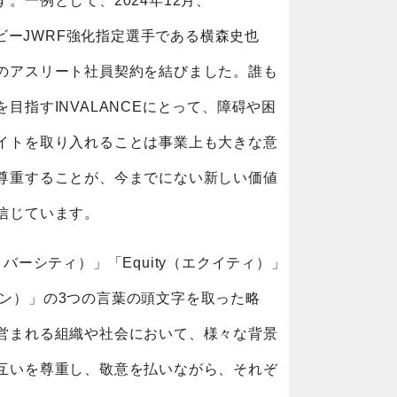
。一例として、2024年12月、
グビーJWRF強化指定選手である横森史也
のアスリート社員契約を結びました。誰も
目指すINVALANCEにとって、障碍や困
イトを取り入れることは事業上も大きな意
尊重することが、今までにない新しい価値
信じています。
（ダイバーシティ）」「Equity（エクイティ）」
ージョン）」の3つの言葉の頭文字を取った略
営まれる組織や社会において、様々な背景
互いを尊重し、敬意を払いながら、それぞ