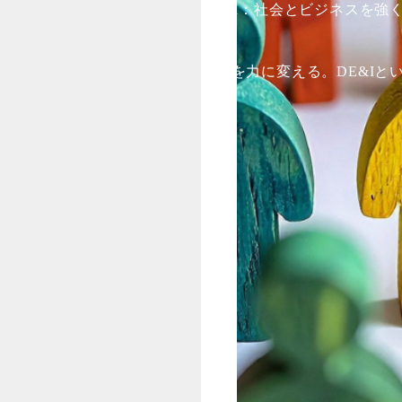
DE&I：社会とビジネスを強
違いを力に変える。DE&Iと