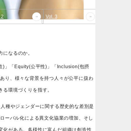
 2
Vol. 3
力になるのか。
性)」「Equity(公平性)」「Inclusion(包摂
であり、様々な背景を持つ人々が公平に扱わ
きる環境づくりを指す。
は、人種やジェンダーに関する歴史的な差別是
グローバル化による異文化協業の増加、そし
変化がある。多様性に富んだ組織は創造性