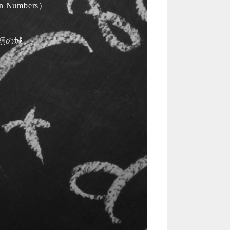
 Numbers）
頼の城。