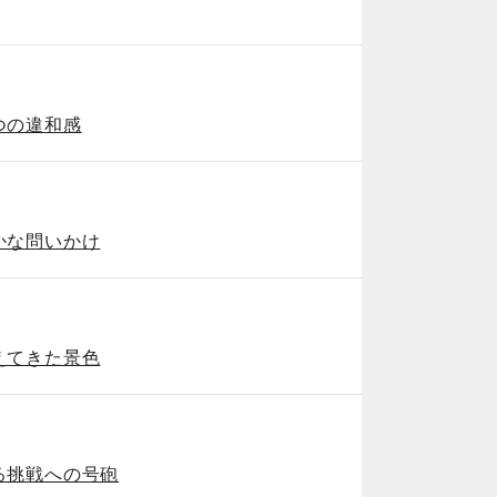
つの違和感
かな問いかけ
えてきた景色
る挑戦への号砲