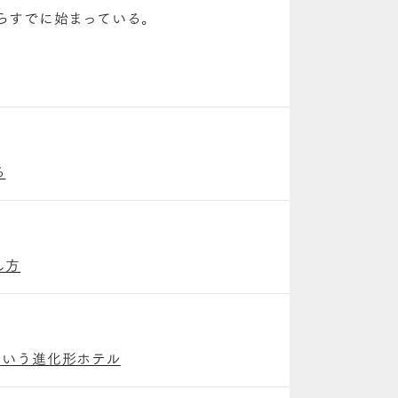
らすでに始まっている。
る
し方
という進化形ホテル