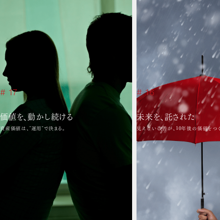
# 17
# 16
価値を、動かし続ける
未来を、託された
資産価値は、"運用"で決まる。
見えない改善が、10年後の価値をつく