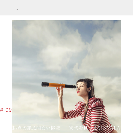
# 09
MVV起点の絶え間ない挑戦 − 次代を見すえるINVALANCE